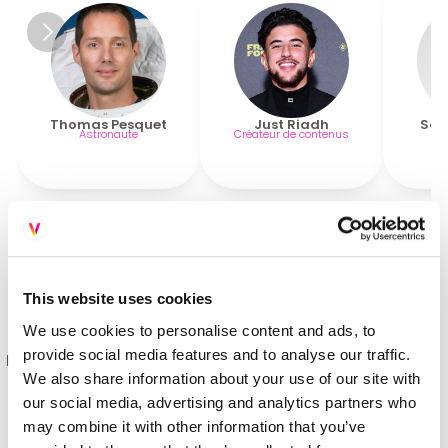
Thomas Pesquet
Just Riadh
Sam
Astronaute
Créateur de contenus
Découvrir le programme
This website uses cookies
Robots, IA, objets du futur : 
We use cookies to personalise content and ads, to
Tout ce que vous voyez dans les films. En vrai.
provide social media features and to analyse our traffic.
Près de 1200 innovations et exclusivités européennes et 
mondiales.
We also share information about your use of our site with
our social media, advertising and analytics partners who
may combine it with other information that you’ve