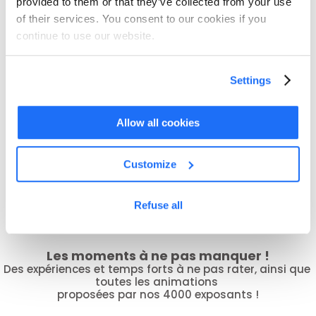
provided to them or that they’ve collected from your use
of their services. You consent to our cookies if you
continue to use our website.
Settings
Korben
The Exploration Co
Plateforme logicielle de robotique de 
Des vaisseaux spatiaux réutilis
service permettant de piloter des 
pour transporter du cargo jusqu'
robots humanoïdes. Présents avec un 
Lune. Le futur du transport spat
Allow all cookies
robot UBTECH pour illustrer leurs 
usages.
Allemagne
France
Customize
Refuse all
Les moments à ne pas manquer !
Des expériences et temps forts à ne pas rater, ainsi que 
toutes les animations 
proposées par nos 4000 exposants !