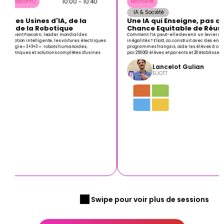
10:00 - 10:40
oup (Foxconn)
Microsoft
 IA & Société
: des Usines d'IA, de la 
Une IA qui Enseigne, pas qui
ue et de la Robotique
Chance Equitable de Réuss
 comment Foxconn, leader mondial des 
Comment l’IA peut-elle devenir un levier de r
 fabrication intelligente, les voitures électriques 
inégalités ? Eliott, co‑construit avec des ens
e stratégie « 3+3+3 » : robots humanoïdes, 
programmes français, aide les élèves à com
 électriques et solutions complètes d'usines 
par 250 000 élèves et parents et 20 établissem
Lancelot Gulian
ELIOTT
 Swipe pour voir plus de sessions