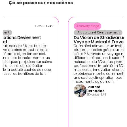
Ça se passe sur nos scènes  
15:35 - 15:45
Discovery stage
ssement
 Art, culture & Divertissement
Émotions Deviennent 
Du Violon de Stradivarius a
rect
Voyage Musical à Traver
vait peindre ? Lors de cette 
Comment réinventer un instrum
s volontaires du public sont 
plusieurs siècles grâce aux tec
érébraux et, en temps réel, 
siècle ? À travers un voyage mus
ronales se transforment sous 
différentes époques, Laurent Be
rtistiques projetées sur scène. 
naissance du 3Dvarius, premier 
sciences et de la création 
professionnel imprimé en 3D. E
évèle la beauté cachée de notre 
musicales, innovation et entrepr
ousse les frontières de l'art 
expérience montre comment le 
.
une source d'inspiration pour in
instruments de demain. 
r
Laurent 
Bernadac
3Dvarius SAS