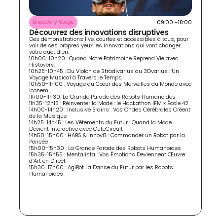
09:00 -18:00
Discovery Stage
Découvrez des innovations disruptives
Des démonstrations live, courtes et accessibles à tous, pour 
voir de ses propres yeux les innovations qui vont changer 
votre quotidien. 

10h00-10h20 : Quand Notre Patrimoine Reprend Vie avec 
Histovery, 

10h25-10h45 : Du Violon de Stradivarius au 3Dvarius : Un 
Voyage Musical à Travers le Temps

10h50-11h00 : Voyage au Cœur des Merveilles du Monde avec 
Iconem

11h00-11h30: La Grande Parade des Robots Humanoïdes

11h35-12h15 : Réinventer la Mode : le Hackathon IFM x École 42

14h00-14h20 : Inclusive Brains : Vos Ondes Cérébrales Créent 
de la Musique

14h25-14h45 : Les Vêtements du Futur : Quand la Mode 
Devient Interactive avec CuteCircuit

14h50-15h00 : HABS & Innov8 : Commander un Robot par la 
Pensée

15h00-15h30 : La Grande Parade des Robots Humanoïdes

15h35-15h55 : Mentalista : Vos Émotions Deviennent Œuvre 
d’Art en Direct

15h30-17h00 : AgiBot La Danse du Futur par les Robots 
Humanoïdes